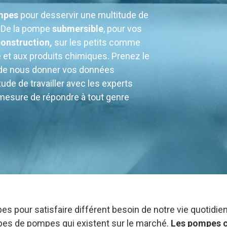
mpes
pour desservir
une multitude de
. De la pompe
submersible
, pour vos
onstruction,
sur les petits comme
e et aux produits chimiques. Prenez le
 de nous donner vos données
ude de travailler avec les experts
esure de répondre à tout genre
es pour satisfaire différent besoin de notre vie quotid
ypes de pompes qui existent sur le marché.
Les pompes c