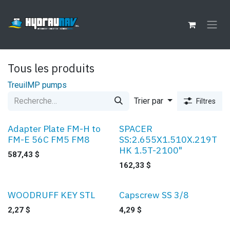
Se rendre au contenu
Tous les produits
Treuil
MP pumps
Trier par
Filtres
Adapter Plate FM-H to
SPACER
FM-E 56C FM5 FM8
SS:2.655X1.510X.219T
HK 1.5T-2100"
587,43
$
162,33
$
WOODRUFF KEY STL
Capscrew SS 3/8
Ventes
2,27
$
4,29
$