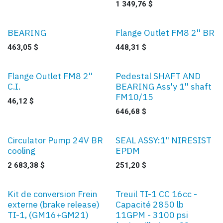
1 349,76
$
BEARING
Flange Outlet FM8 2'' BR
463,05
$
448,31
$
Flange Outlet FM8 2''
Pedestal SHAFT AND
C.I.
BEARING Ass'y 1'' shaft
FM10/15
46,12
$
646,68
$
Circulator Pump 24V BR
SEAL ASSY:1" NIRESIST
cooling
EPDM
2 683,38
$
251,20
$
Kit de conversion Frein
Treuil TI-1 CC 16cc -
externe (brake release)
Capacité 2850 lb
TI-1, (GM16+GM21)
11GPM - 3100 psi