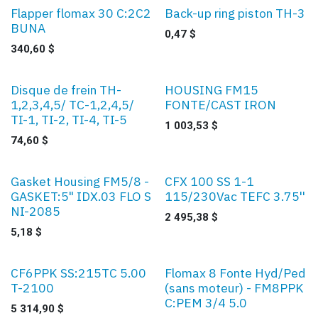
Flapper flomax 30 C:2C2
Back-up ring piston TH-3
BUNA
0,47
$
340,60
$
Disque de frein TH-
HOUSING FM15
1,2,3,4,5/ TC-1,2,4,5/
FONTE/CAST IRON
TI-1, TI-2, TI-4, TI-5
1 003,53
$
74,60
$
Gasket Housing FM5/8 -
CFX 100 SS 1-1
GASKET:5" IDX.03 FLO S
115/230Vac TEFC 3.75''
NI-2085
2 495,38
$
5,18
$
CF6PPK SS:215TC 5.00
Flomax 8 Fonte Hyd/Ped
T-2100
(sans moteur) - FM8PPK
C:PEM 3/4 5.0
5 314,90
$