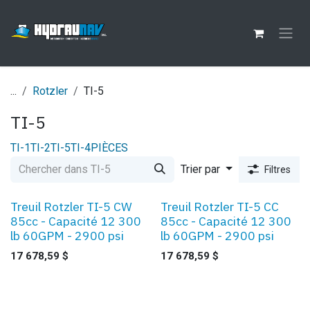
Se rendre au contenu
...
Rotzler
TI-5
TI-5
TI-1
TI-2
TI-5
TI-4
PIÈCES
Trier par
Filtres
Treuil Rotzler TI-5 CW
Treuil Rotzler TI-5 CC
85cc - Capacité 12 300
85cc - Capacité 12 300
lb 60GPM - 2900 psi
lb 60GPM - 2900 psi
17 678,59
$
17 678,59
$