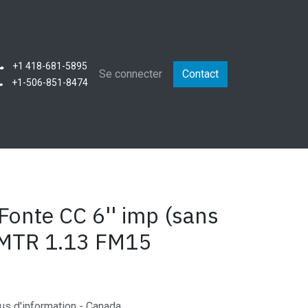
+1 418-681-5895
que
Se connecter
Contact
+1-506-851-8474
Fonte CC 6'' imp (sans
MTR 1.13 FM15
us d'information - Canada