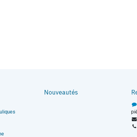
Nouveautés
R
uliques
pi
ne