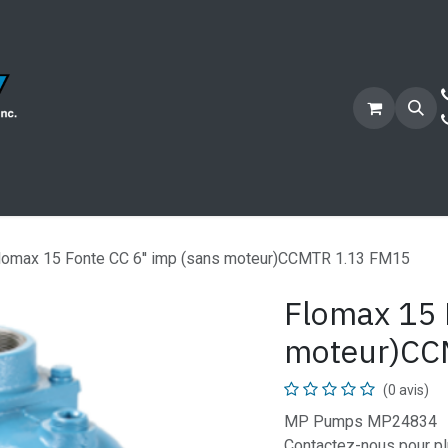
Secteurs
Services
Projets
Candidature
Bouti
lomax 15 Fonte CC 6'' imp (sans moteur)CCMTR 1.13 FM15
Flomax 15 
moteur)CC
(0 avis)
MP Pumps MP24834
Contactez-nous pour pl