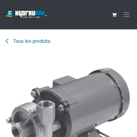
Se rendre au contenu
Tous les produits