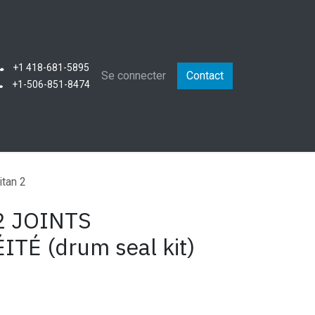
+1 418-681-5895
que
Se connecter
Contact
+1-506-851-8474
itan 2
-2 JOINTS
TÉ (drum seal kit)