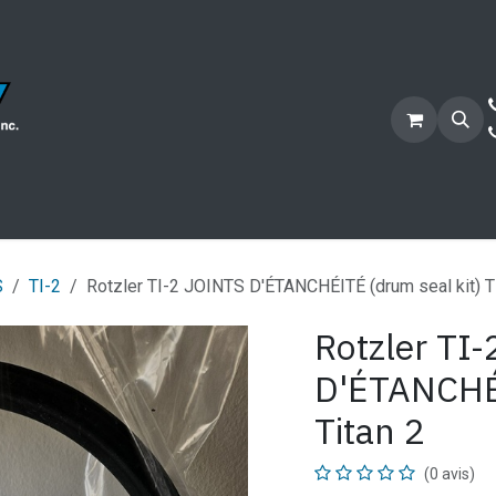
Secteurs
Services
Projets
Candidature
Bouti
S
TI-2
Rotzler TI-2 JOINTS D'ÉTANCHÉITÉ (drum seal kit) T
Rotzler TI
D'ÉTANCHÉI
Titan 2
(0 avis)