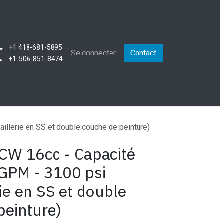
+1 418-681-5895
que
Se connecter
Contact
+1-506-851-8474
illerie en SS et double couche de peinture)
 CW 16cc - Capacité
GPM - 3100 psi
rie en SS et double
peinture)