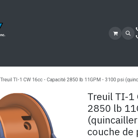
Secteurs
Services
Projets
Candidature
Bouti
Treuil TI-1 CW 16cc - Capacité 2850 lb 11GPM - 3100 psi (quinca
Treuil TI-1
2850 lb 11
(quincaille
couche de 